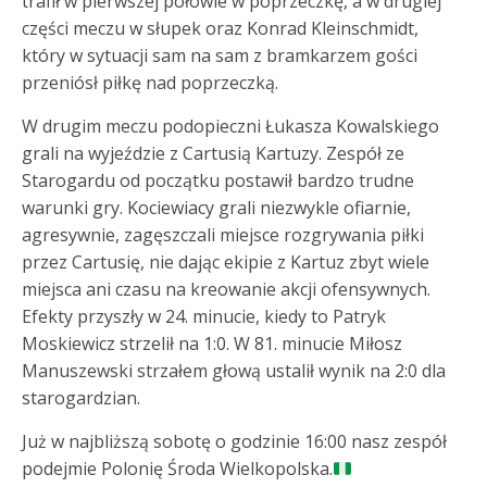
trafił w pierwszej połowie w poprzeczkę, a w drugiej
części meczu w słupek oraz Konrad Kleinschmidt,
który w sytuacji sam na sam z bramkarzem gości
przeniósł piłkę nad poprzeczką.
W drugim meczu podopieczni Łukasza Kowalskiego
grali na wyjeździe z Cartusią Kartuzy. Zespół ze
Starogardu od początku postawił bardzo trudne
warunki gry. Kociewiacy grali niezwykle ofiarnie,
agresywnie, zagęszczali miejsce rozgrywania piłki
przez Cartusię, nie dając ekipie z Kartuz zbyt wiele
miejsca ani czasu na kreowanie akcji ofensywnych.
Efekty przyszły w 24. minucie, kiedy to Patryk
Moskiewicz strzelił na 1:0. W 81. minucie Miłosz
Manuszewski strzałem głową ustalił wynik na 2:0 dla
starogardzian.
Już w najbliższą sobotę o godzinie 16:00 nasz zespół
podejmie Polonię Środa Wielkopolska.