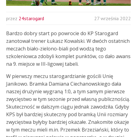
przez
24starogard
27 września 2022
Bardzo dobry start po powrocie do KP Starogard
zanotował trener Łukasz Kowalski. W dwóch ostatnich
meczach biało-zielono-biali pod wodzą tego
szkoleniowca zdobyli komplet punktów, co dało awans
na 9. miejsce w III-ligowej tabeli.
W pierwszy meczu starogardzianie gościli Unię
Janikowo. Bramka Damiana Ciechanowskiego dała
naszej drużynie wygraną 1:0, a tym samym pierwsze
zwycięstwo w tym sezonie przed własną publicznością.
Skuteczność w dalszym ciągu jednak zawodziła. Gdyby
KPS był bardziej skuteczny pod bramką Unii rozmiary
zwycięstwa byłyby bardziej okazałe. Znakomite okazje
w tym meczu mieli m.in. Przemek Brzeziański, który to