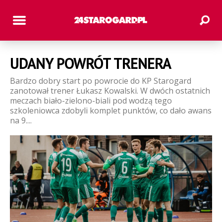
UDANY POWRÓT TRENERA
Bardzo dobry start po powrocie do KP Starogard
zanotował trener Łukasz Kowalski. W dwóch ostatnich
meczach biało-zielono-biali pod wodzą tego
szkoleniowca zdobyli komplet punktów, co dało awans
na 9....